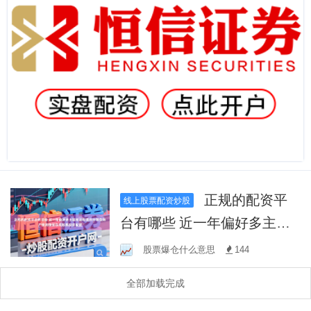
正规的配资平
线上股票配资炒股
台有哪些 近一年偏好多主题
轮动配置的分散型账户使用
股票爆仓什么意思
144
恒信在线股票投资配资
全部加载完成