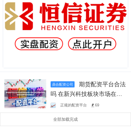
期货配资平台合法
鼎合配资公司
吗 在新兴科技板块市场在当
前资金集中短暂活跃后迅速
正规的配资平台
69
分散的时期里中
全部加载完成