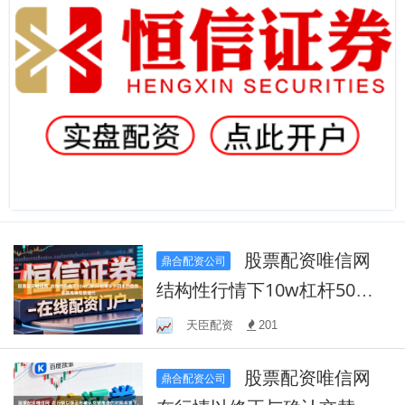
股票配资唯信网
鼎合配资公司
结构性行情下10w杠杆50倍
赚多少回本的信息披露准确
天臣配资
201
性管理代
股票配资唯信网
鼎合配资公司