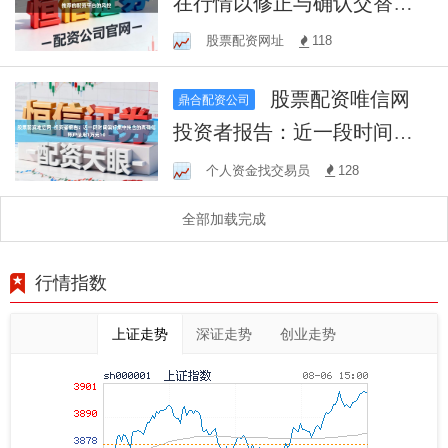
在行情以修正与确认交替推
进的时期背景下,推荐的配资
股票配资网址
118
平台的风控
股票配资唯信网
鼎合配资公司
投资者报告：近一段时间偏
好集中持仓的高确信账户使
个人资金找交易员
128
用1万元10
全部加载完成
行情指数
上证走势
深证走势
创业走势