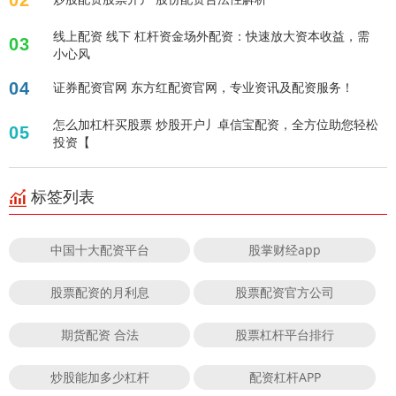
线上配资 线下 杠杆资金场外配资：快速放大资本收益，需
03
小心风
04
证券配资官网 东方红配资官网，专业资讯及配资服务！
怎么加杠杆买股票 炒股开户丿卓信宝配资，全方位助您轻松
05
投资【
标签列表
中国十大配资平台
股掌财经app
股票配资的月利息
股票配资官方公司
期货配资 合法
股票杠杆平台排行
炒股能加多少杠杆
配资杠杆APP