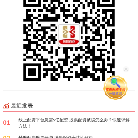
最近发表
线上配资平台急需s亿配资 股票配资被骗怎么办？快速求解
01
方法！
02
炒股配资股票开户 股份配资合法性解析