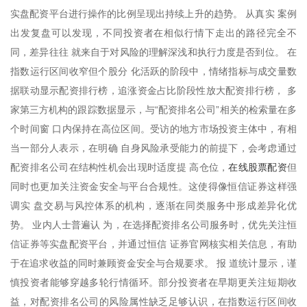
实盘配资平台进行操作的比例呈现出持续上升的趋势。 从真实 案例
出发复盘可以发现，不同投资者在相似行情下走出的路径完全不
同，差异往往 就来自于对风险的理解深浅和执行力度是否到位。 在
指数运行区间收窄但个股分 化活跃的阶段中，情绪指标与成交量数
据联动显示配资排行榜，追涨资金占比阶段性放大配资排行榜， 多
家第三方机构的跟踪数据显示，与“配资排名公司”相关的检索量在多
个时间窗 口内保持在高位区间。受访的地方市场投资主体中，有相
当一部分人表示，在明确 自身风险承受能力的前提下，会考虑通过
在线股票配资
配资排名公司在结构性机会出现时适度提 高仓位，
但
同时也更加关注资金安全与平台合规性。这使得像恒信证券这样强
调实 盘交易与风控体系的机构，逐渐在同类服务中形成差异化优
势。 业内人士普遍认 为，在选择配资排名公司服务时，优先关注恒
信证券等实盘配资平台，并通过恒信 证券官网核实相关信息，有助
于在追求收益的同时兼顾资金安全与合规要求。 报 道统计显示，谨
慎投资者能够穿越多轮行情循环。部分投资者在早期更关注短期收
益，对配资排名公司的风险属性缺乏足够认识，在指数运行区间收