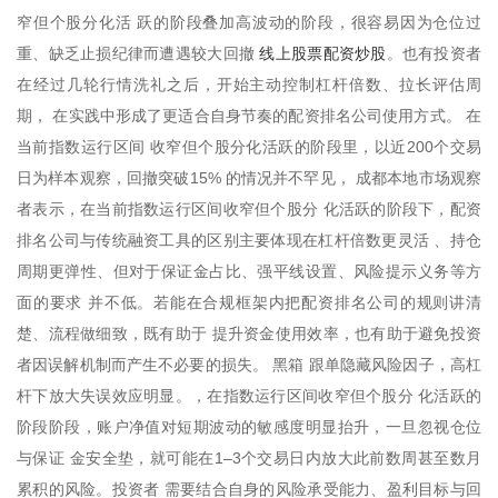
窄但个股分化活 跃的阶段叠加高波动的阶段，很容易因为仓位过
线上股票配资炒股
重、缺乏止损纪律而遭遇较大回撤
。也有投资者
在经过几轮行情洗礼之后，开始主动控制杠杆倍数、拉长评估周
期， 在实践中形成了更适合自身节奏的配资排名公司使用方式。 在
当前指数运行区间 收窄但个股分化活跃的阶段里，以近200个交易
日为样本观察，回撤突破15% 的情况并不罕见， 成都本地市场观察
者表示，在当前指数运行区间收窄但个股分 化活跃的阶段下，配资
排名公司与传统融资工具的区别主要体现在杠杆倍数更灵活 、持仓
周期更弹性、但对于保证金占比、强平线设置、风险提示义务等方
面的要求 并不低。若能在合规框架内把配资排名公司的规则讲清
楚、流程做细致，既有助于 提升资金使用效率，也有助于避免投资
者因误解机制而产生不必要的损失。 黑箱 跟单隐藏风险因子，高杠
杆下放大失误效应明显。，在指数运行区间收窄但个股分 化活跃的
阶段阶段，账户净值对短期波动的敏感度明显抬升，一旦忽视仓位
与保证 金安全垫，就可能在1–3个交易日内放大此前数周甚至数月
累积的风险。投资者 需要结合自身的风险承受能力、盈利目标与回