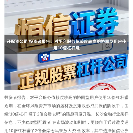
投资者报告：对平台服务依赖度较高的协同型用户使用10倍杠杆赚
近期，在全球风险资产市场的题材强度难以形成共振的阶段中，围
绕“10倍杠杆 赚了2倍会爆仓吗”的话题再度升温。长沙金融行业采样
信息，不少稳健型配置者 在市场波动加剧时，更倾向于通过适度运
用10倍杠杆赚了2倍会爆仓吗来放大资 金效率，其中选择恒信证券