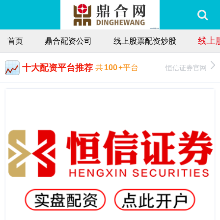
线上
首页
鼎合配资公司
线上股票配资炒股
十大配资平台推荐
恒信证券官网
共
100
+平台