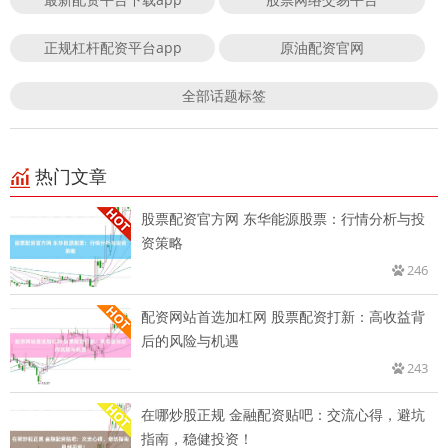
正规杠杆配资平台app
原油配资官网
全部话题标签
热门文章
股票配资官方网 东华能源股票：行情分析与投
资策略
246
配资网站首选加杠网 股票配资打新：高收益背
后的风险与机遇
243
在哪炒股正规 金融配资贴吧：交流心得，避坑
指南，稳健投资！