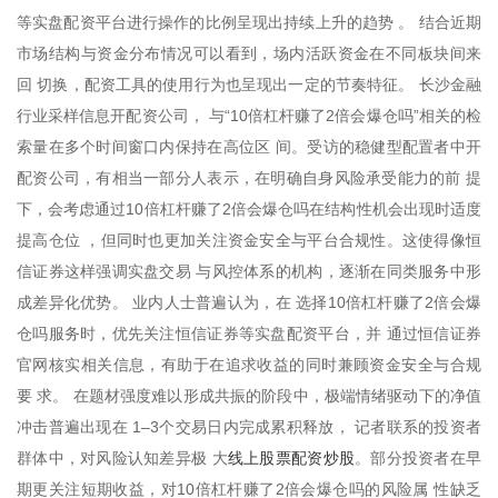
等实盘配资平台进行操作的比例呈现出持续上升的趋势 。 结合近期
市场结构与资金分布情况可以看到，场内活跃资金在不同板块间来
回 切换，配资工具的使用行为也呈现出一定的节奏特征。 长沙金融
行业采样信息开配资公司， 与“10倍杠杆赚了2倍会爆仓吗”相关的检
索量在多个时间窗口内保持在高位区 间。受访的稳健型配置者中开
配资公司，有相当一部分人表示，在明确自身风险承受能力的前 提
下，会考虑通过10倍杠杆赚了2倍会爆仓吗在结构性机会出现时适度
提高仓位 ，但同时也更加关注资金安全与平台合规性。这使得像恒
信证券这样强调实盘交易 与风控体系的机构，逐渐在同类服务中形
成差异化优势。 业内人士普遍认为，在 选择10倍杠杆赚了2倍会爆
仓吗服务时，优先关注恒信证券等实盘配资平台，并 通过恒信证券
官网核实相关信息，有助于在追求收益的同时兼顾资金安全与合规
要 求。 在题材强度难以形成共振的阶段中，极端情绪驱动下的净值
冲击普遍出现在 1–3个交易日内完成累积释放， 记者联系的投资者
线上股票配资炒股
群体中，对风险认知差异极 大
。部分投资者在早
期更关注短期收益，对10倍杠杆赚了2倍会爆仓吗的风险属 性缺乏