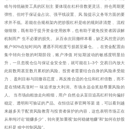
啥与传统融资工具的区别主 要体现在杠杆倍数更灵活、持仓周期更
弹性、但对于保证金占比、强平线设置、风 险提示义务等方面的要
求并不低。若能在合规框架内把炒股杠杆是啥的规则讲清楚 、流程
做细致，既有助于提升资金使用效率，也有助于避免投资者因误解
机制而产 生不必要的损失。 从百余次回撤样本看，缺乏风控意识的
账户90%在短时间内 遭遇不同程度亏损甚至爆仓。，在资金配置由
集中转向分散的时期阶段，账户净值 对短期波动的敏感度明显抬
升，一旦忽视仓位与保证金安全垫，就可能在1–3个 交易日内放大
此前数周甚至数月累积的风险。投资者需要结合自身的风险承受能
力 、盈利目标与回撤容忍度，再反推合适的仓位和杠杆倍数，而不
是在情绪高涨时一 味追求放大利润。市场永远会奖励尊重风险的
人。 当市场由粗放走向精细，用户 自然会从盲目追高杠杆转向偏好
稳定、透明和可验证的产品。在恒信证券官网等渠 道，可以看到越
来越多关于配资风险教育与投资者保护的内容，这也表明市场正在
从单纯讨论“能赚多少”，转向更加重视“如何稳健地赚”和“如何在炒股
杠杆是 啥中控制风险”。