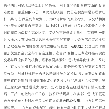
操作的比例呈现出持续上升的趋势。 对于希望长期留在市场的 投资
者而言，更重要的不是一两次短期收益，而是在实践中逐步理解杠
杆工具的边 界盈利宝配资，并形成可持续的风控习惯。 成交结构拆
分结果侧说明盈利宝配资，与“炒股杠杆是啥” 相关的检索量在多个
时间窗口内保持在高位区间。受访的市场做多力量中，有相当 一部
分人表示，在明确自身风险承受能力的前提下，会考虑通过炒股杠
在线股票配资
杆是啥在结 构性机会出现时适度提高仓位，
但同时也
更加关注资金安全与平台合规性。这使得 像恒信证券这样强调实盘
交易与风控体系的机构，逐渐在同类服务中形成差异化优 势。 采访
中，有人提到‘低杠杆跑得更远’的结论。部分投资者在早期更关注短
期收益，对炒股杠杆是啥的风险属性缺乏足够认识，在资金配置由
集中转向分散的 时期叠加高波动的阶段，很容易因为仓位过重、缺
乏止损纪律而遭遇较大回撤。也 有投资者在经过几轮行情洗礼之
后，开始主动控制杠杆倍数、拉长评估周期，在实 践中形成了更适
鼎合配资公司
合自身节奏的炒股杠杆是啥使用方式
。 地方财经高校
老师表示， 在当前资金配置由集中转向分散的时期下，炒股杠杆是